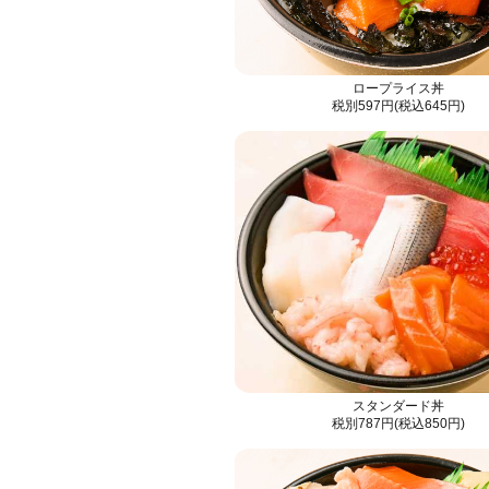
ロープライス丼
税別597円(税込645円)
スタンダード丼
税別787円(税込850円)