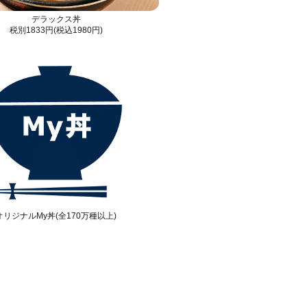
デラックス丼
税別1833円(税込1980円)
オリジナルMy丼(全170万種以上)