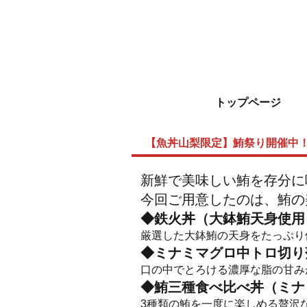
トップページ
【魚丼山梨限定】鮪祭り開催中
新鮮で美味しい鮪を存分に
今回ご用意したのは、鮪の
◆鉄火丼（大鉢鮪天身使用）
厳選した大鉢鮪の天身をたっぷり
◆ミナミマグロ中トロ切り
口の中でとろける濃厚な脂の甘み
◆鮪三種食べ比べ丼（ミナ
3種類の鮪を一度に楽しめる贅沢