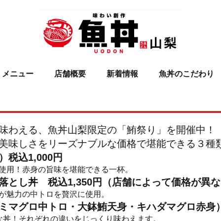
メニュー
店舗概要
新着情報
魚丼のこだわり
！
味わえる、魚丼山梨限定の「鮪祭り」を開催中！
美味しさをリーズナブルな価格で堪能できる３種
税込1,000円
使用！赤身の旨味を堪能できる一杯。
落とし丼 税込1,350円（店舗によって価格が異
が魅力の中トロを贅沢に使用。
ミマグロ中トロ・大鉢鮪天身・キハダマグロ赤身）税
な丼！それぞれの違いをじっくり味わえます。