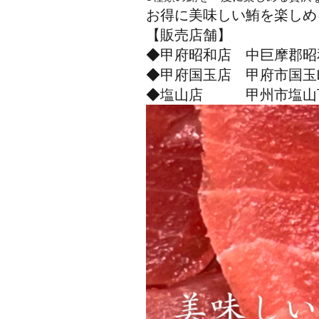
お得に美味しい鮪を楽しめ
【販売店舗】
◆甲府昭和店 中巨摩郡昭和町西
◆甲府国玉店 甲府市国玉町943
◆塩山店 甲州市塩山下於曽17