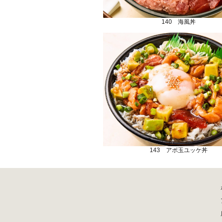
140 海風丼
143 アボ玉ユッケ丼