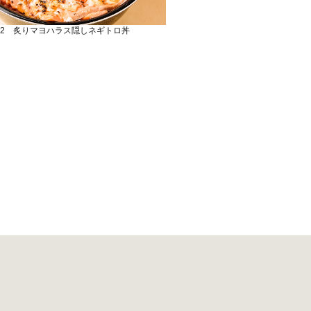
42 炙りマヨハラス隠しネギトロ丼